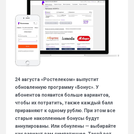
обнулить
бонусную
программу
24 августа «Ростелеком» выпустит
обновленную программу «Бонус». У
абонентов появится больше вариантов,
чтобы их потратить, также каждый балл
приравняют к одному рублю. При этом все
старые накопленные бонусы будут
аннулированы. Или обнулены — выбирайте
как вариант вам симпатичнее. Такой вот