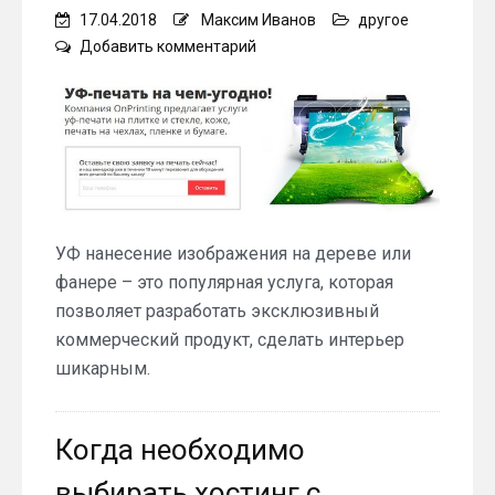
17.04.2018
Максим Иванов
другое
on
Добавить комментарий
Особенности
УФ
печати
на
дереве
УФ нанесение изображения на дереве или
фанере – это популярная услуга, которая
позволяет разработать эксклюзивный
коммерческий продукт, сделать интерьер
шикарным.
Когда необходимо
выбирать хостинг с