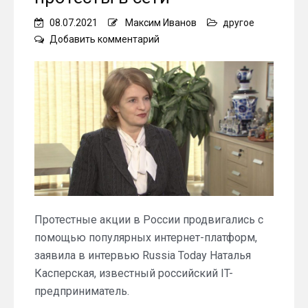
08.07.2021
Максим Иванов
другое
on
Добавить комментарий
Наталья
Касперская
рассказала
о
том,
как
организовывались
протесты
в
сети
Протестные акции в России продвигались с
помощью популярных интернет-платформ,
заявила в интервью Russia Today Наталья
Касперская, известный российский IT-
предприниматель.