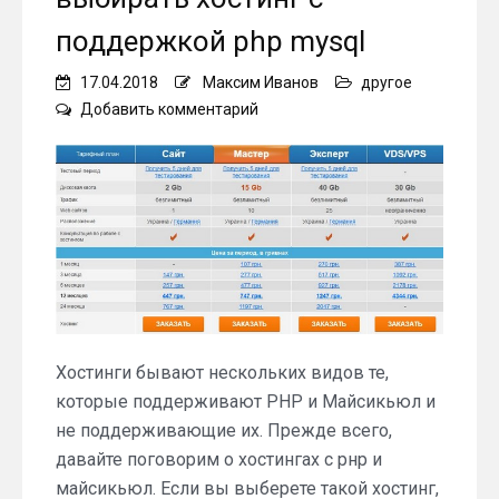
поддержкой php mysql
17.04.2018
Максим Иванов
другое
on
Добавить комментарий
Когда
необходимо
выбирать
хостинг
с
поддержкой
php
mysql
Хостинги бывают нескольких видов те,
которые поддерживают РНР и Майсикьюл и
не поддерживающие их. Прежде всего,
давайте поговорим о хостингах с рнр и
майсикьюл. Если вы выберете такой хостинг,