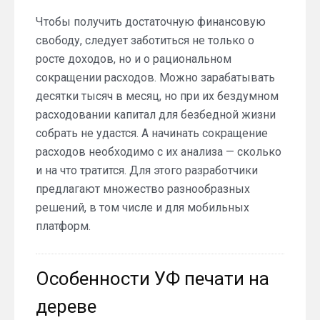
Обзор
приложений
Чтобы получить достаточную финансовую
для
свободу, следует заботиться не только о
Android
росте доходов, но и о рациональном
по
сокращении расходов. Можно зарабатывать
учету
личных
десятки тысяч в месяц, но при их бездумном
финансов
расходовании капитал для безбедной жизни
собрать не удастся. А начинать сокращение
расходов необходимо с их анализа — сколько
и на что тратится. Для этого разработчики
предлагают множество разнообразных
решений, в том числе и для мобильных
платформ.
Особенности УФ печати на
дереве