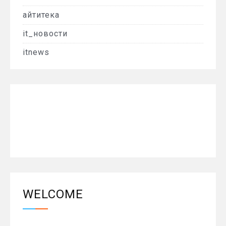
айтитека
it_новости
itnews
WELCOME