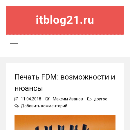
itblog21.ru
Печать FDM: возможности и
нюансы
11.04.2018
Максим Иванов
другое
on
Добавить комментарий
Печать
FDM:
возможности
и