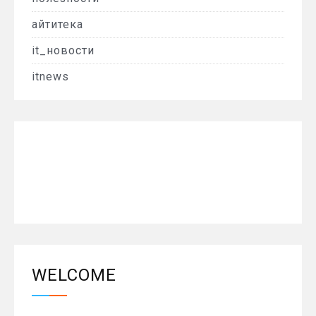
айтитека
it_новости
itnews
WELCOME