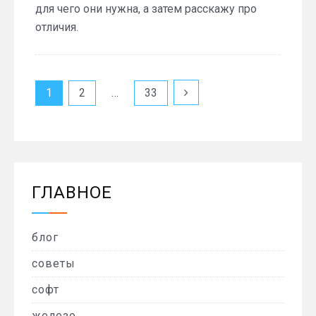
для чего они нужна, а затем расскажу про
отличия.
Пагинация
1
2
…
33
записей
ГЛАВНОЕ
блог
советы
софт
железо