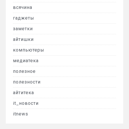
всячина
гаджеты
заметки
айтишки
компьютеры
медиатека
полезное
полезности
айтитека
it_новости
itnews