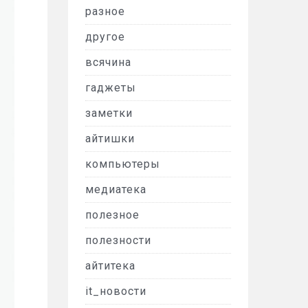
разное
другое
всячина
гаджеты
заметки
айтишки
компьютеры
медиатека
полезное
полезности
айтитека
it_новости