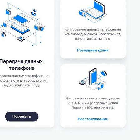
одного
смартфона
на
другой
или
с
Android
на
iPhone