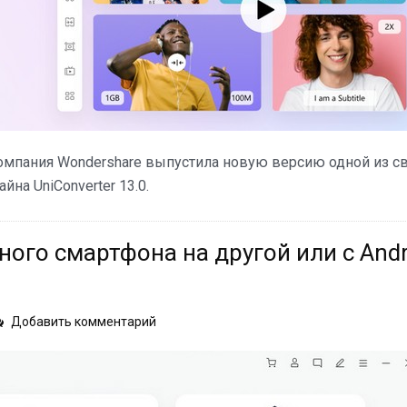
компания Wondershare выпустила новую версию одной из с
а UniConverter 13.0.
ного смартфона на другой или с Andr
on
Добавить комментарий
Как
перенести
данные
с