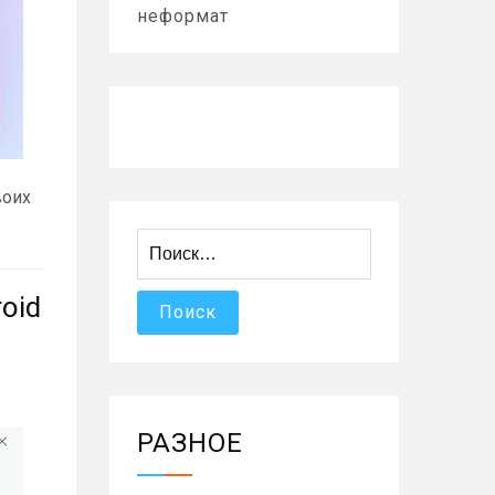
неформат
воих
Найти:
oid
РАЗНОЕ