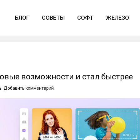
БЛОГ
СОВЕТЫ
СОФТ
ЖЕЛЕЗО
 новые возможности и стал быстрее
on
Добавить комментарий
UniConverter
13
получила
новые
возможности
и
стал
быстрее