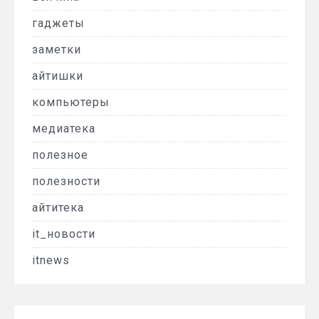
гаджеты
заметки
айтишки
компьютеры
медиатека
полезное
полезности
айтитека
it_новости
itnews