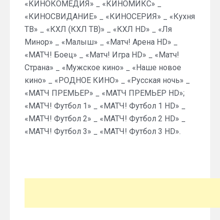
«КИНОКОМЕДИЯ» _ «КИНОМИКС» _
«КИНОСВИДАНИЕ» _ «КИНОСЕРИЯ» _ «Кухня
ТВ» _ «КХЛ (КХЛ ТВ)» _ «КХЛ HD» _ «Ля
Минор» _ «Малыш» _ «Матч! Арена HD» _
«МАТЧ! Боец» _ «Матч! Игра HD» _ «Матч!
Страна» _ «Мужское кино» _ «Наше новое
кино» _ «РОДНОЕ КИНО» _ «Русская ночь» _
«МАТЧ ПРЕМЬЕР» _ «МАТЧ ПРЕМЬЕР HD»;
«МАТЧ! Футбол 1» _ «МАТЧ! Футбол 1 HD» _
«МАТЧ! Футбол 2» _ «МАТЧ! Футбол 2 HD» _
«МАТЧ! Футбол 3» _ «МАТЧ! Футбол 3 HD».