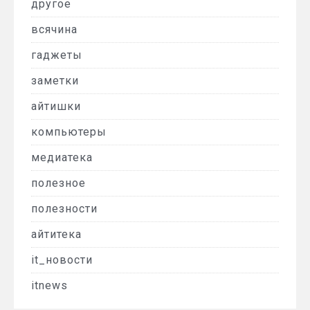
другое
всячина
гаджеты
заметки
айтишки
компьютеры
медиатека
полезное
полезности
айтитека
it_новости
itnews