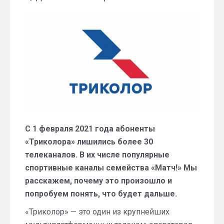
Почему
«Триколор»
перестал
показывать
больше
30
ТВ-
каналов,
включая
семейство
«Матч!»
С 1 февраля 2021 года абоненты
«Триколора» лишились более 30
телеканалов. В их числе популярные
спортивные каналы семейства «Матч!» Мы
расскажем, почему это произошло и
попробуем понять, что будет дальше.
«Триколор» — это один из крупнейших