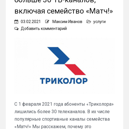
включая семейство «Матч!»
03.02.2021
Максим Иванов
услуги
on
Добавить комментарий
Почему
«Триколор»
перестал
показывать
больше
30
ТВ-
каналов,
включая
семейство
«Матч!»
С 1 февраля 2021 года абоненты «Триколора»
лишились более 30 телеканалов. В их числе
популярные спортивные каналы семейства
«Матч!» Мы расскажем, почему это