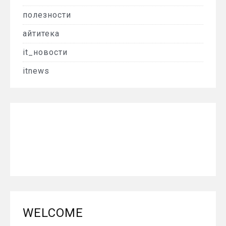
полезности
айтитека
it_новости
itnews
WELCOME