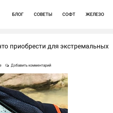
БЛОГ
СОВЕТЫ
СОФТ
ЖЕЛЕЗО
то приобрести для экстремальных
on
е
Добавить комментарий
Защищенные
смартфоны:
что
приобрести
для
экстремальных
условий