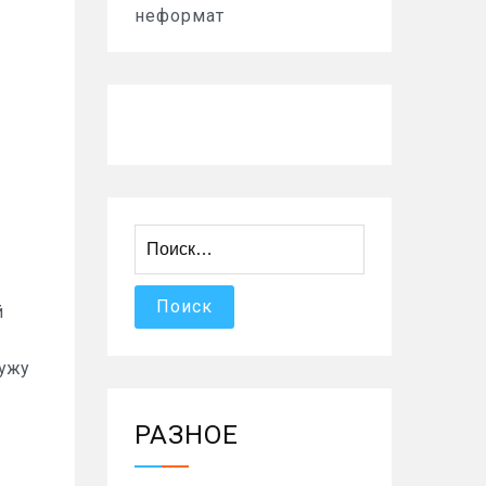
неформат
Найти:
й
лужу
РАЗНОЕ