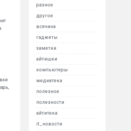
разное
другое
оит
всячина
в
гаджеты
заметки
айтишки
компьютеры
овки
медиатека
арь,
полезное
полезности
айтитека
it_новости