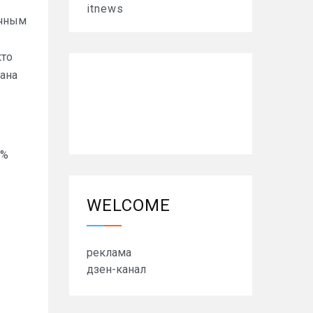
itnews
ичным
кто
тана
0%
WELCOME
реклама
дзен-канал