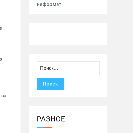
неформат
е
х
Найти:
ы
 на
РАЗНОЕ