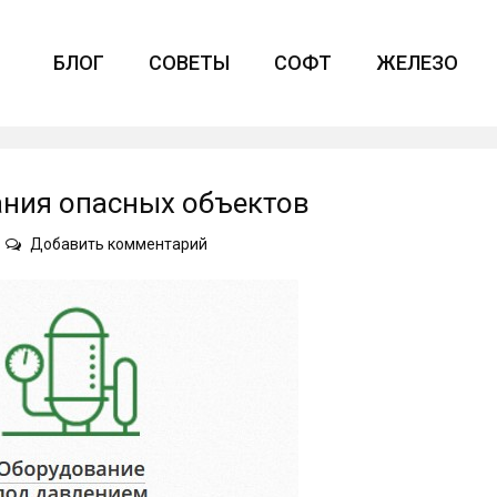
БЛОГ
СОВЕТЫ
СОФТ
ЖЕЛЕЗО
ания опасных объектов
on
Добавить комментарий
Заказать
услуги
обслуживания
опасных
объектов