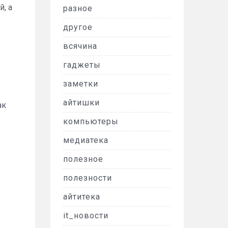
, а
разное
другое
всячина
гаджеты
заметки
айтишки
ак
компьютеры
медиатека
полезное
полезности
айтитека
it_новости