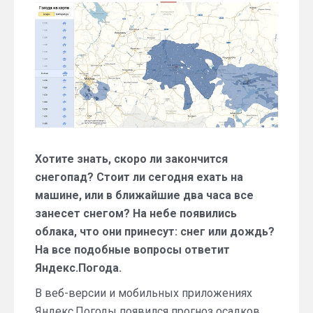
интерактивную
карту
осадков
Хотите знать, скоро ли закончится
снегопад? Стоит ли сегодня ехать на
машине, или в ближайшие два часа все
занесет снегом? На небе появились
облака, что они принесут: снег или дождь?
На все подобные вопросы ответит
Яндекс.Погода.
В веб-версии и мобильных приложениях
Яндекс.Погоды появился прогноз осадков.