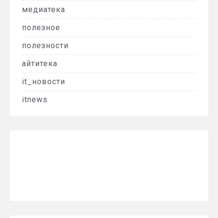
медиатека
полезное
полезности
айтитека
it_новости
itnews