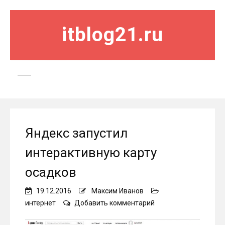
itblog21.ru
Яндекс запустил
интерактивную карту
осадков
19.12.2016
Максим Иванов
on
интернет
Добавить комментарий
Яндекс
запустил