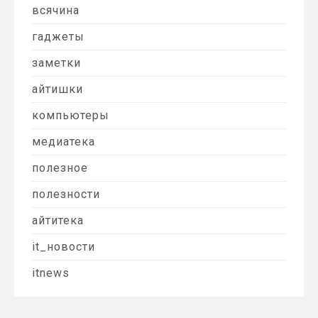
всячина
гаджеты
заметки
айтишки
компьютеры
медиатека
полезное
полезности
айтитека
it_новости
itnews