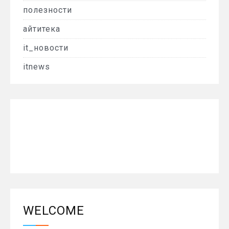
полезности
айтитека
it_новости
itnews
WELCOME