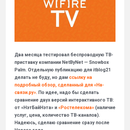
интерактивное
ТВ
Два месяца тестировал беспроводную ТВ-
приставку компании NetByNet — Snowbox
Palm. Отдельную публикацию для itblog21
делать не буду, но дам
ссылку на
подробный обзор, сделанный для «На-
связи.ру».
По идее, надо бы сделать
сравнение двух версий интерактивного ТВ:
от «НэтБайНэта» и
«Ростелекома»
(наличие
услуг, цена, количество ТВ-каналов).
Надеюсь, сделаю сравнение сразу после