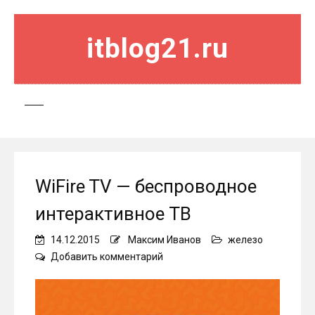
itblog21.ru
WiFire TV — беспроводное
интерактивное ТВ
14.12.2015
Максим Иванов
железо
on
Добавить комментарий
WiFire
TV
—
беспроводное