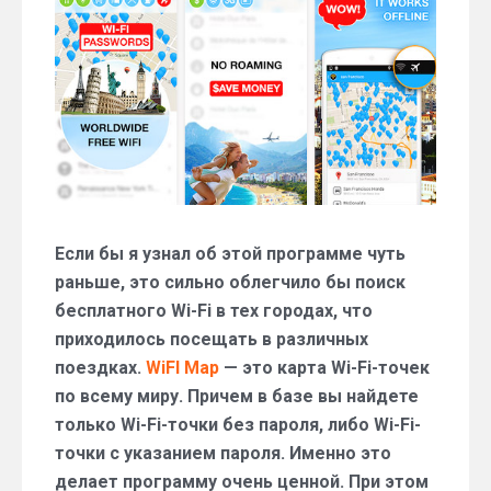
—
как
найти
доступный
Wi-
Fi
в
любом
городе
мира
Если бы я узнал об этой программе чуть
раньше, это сильно облегчило бы поиск
бесплатного Wi-Fi в тех городах, что
приходилось посещать в различных
поездках.
WiFI Map
— это карта Wi-Fi-точек
по всему миру. Причем в базе вы найдете
только Wi-Fi-точки без пароля, либо Wi-Fi-
точки с указанием пароля. Именно это
делает программу очень ценной. При этом