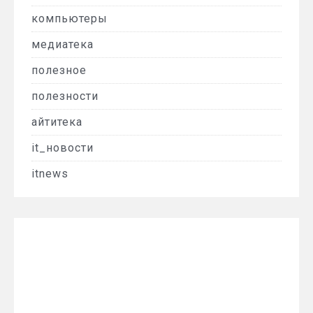
компьютеры
медиатека
полезное
полезности
айтитека
it_новости
itnews