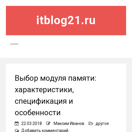
itblog21.ru
Выбор модуля памяти:
характеристики,
спецификация и
особенности
22.03.2018
Максим Иванов
другое
on
Добавить комментарий