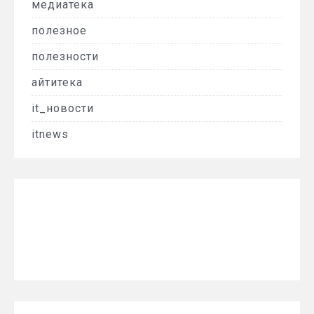
медиатека
полезное
полезности
айтитека
it_новости
itnews