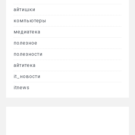
айтишки
компьютеры
медиатека
полезное
полезности
айтитека
it_новости
itnews