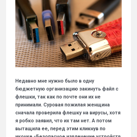
сих
пор
используете
безопасное
извлечение
флешек?
Недавно мне нужно было в одну
бюджетную организацию закинуть файл с
флешки, так как по почте они их не
принимали. Суровая пожилая женщина
сначала проверила флешку на вирусы, хотя
я робко заявил, что их там нет. А потом
вытащила ее, перед этим кликнув по
иконке «Безопасное извлечение устройств