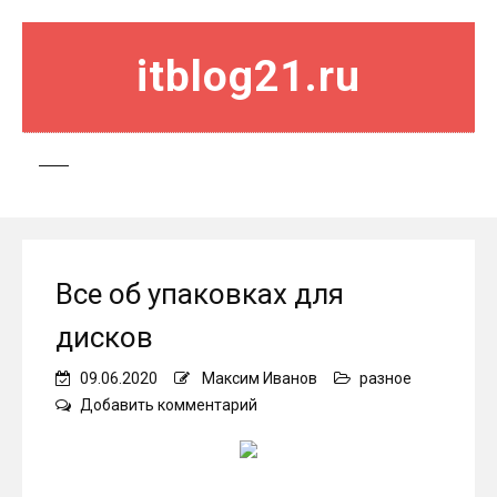
itblog21.ru
Все об упаковках для
дисков
09.06.2020
Максим Иванов
разное
on
Добавить комментарий
Все
об
упаковках
для