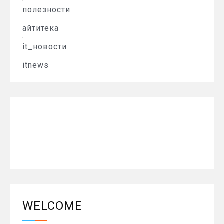
полезности
айтитека
it_новости
itnews
WELCOME