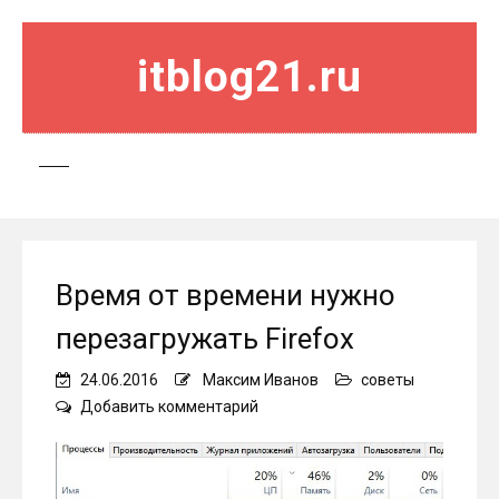
itblog21.ru
Время от времени нужно
перезагружать Firefox
24.06.2016
Максим Иванов
советы
on
Добавить комментарий
Время
от
времени
нужно