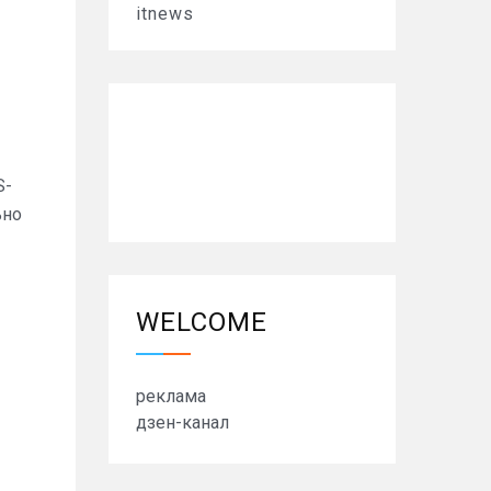
itnews
S-
ьно
WELCOME
реклама
дзен-канал