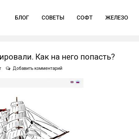
БЛОГ
СОВЕТЫ
СОФТ
ЖЕЛЕЗО
ровали. Как на него попасть?
on
т
Добавить комментарий
Ваш
любимый
сайт
заблокировали.
Как
на
него
попасть?