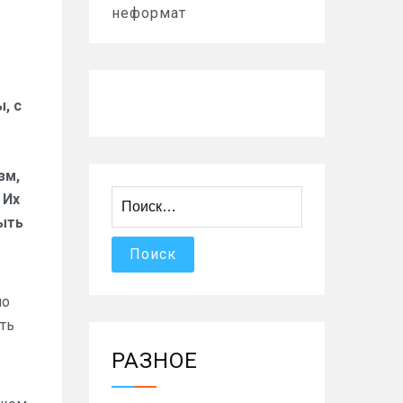
неформат
, с
зм,
Найти:
 Их
ыть
но
ть
РАЗНОЕ