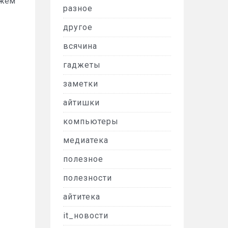
ажем
разное
другое
всячина
гаджеты
заметки
айтишки
компьютеры
медиатека
полезное
полезности
айтитека
it_новости