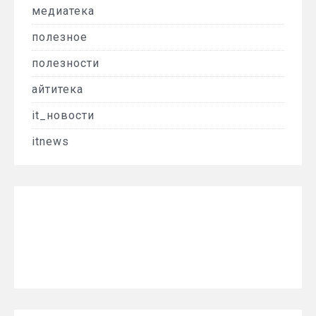
медиатека
полезное
полезности
айтитека
it_новости
itnews