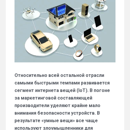
IoT-
устройствах:
глобальная
дыра
в
безопасности
Относительно всей остальной отрасли
самыми быстрыми темпами развивается
сегмент интернета вещей (IoT). В погоне
за маркетинговой составляющей
производители уделяют крайне мало
внимания безопасности устройств. В
результате «умные вещи» все чаще
используют злоумышленники для