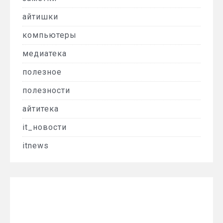
айтишки
компьютеры
медиатека
полезное
полезности
айтитека
it_новости
itnews