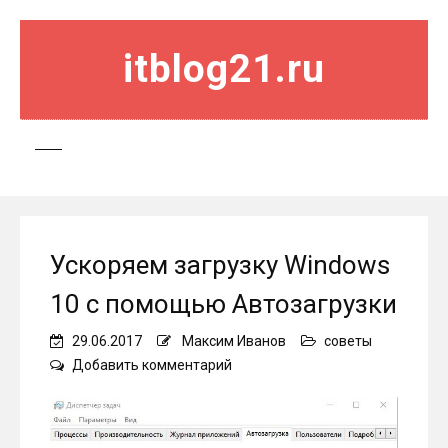
itblog21.ru
Ускоряем загрузку Windows
10 с помощью Автозагрузки
29.06.2017
Максим Иванов
советы
on
Добавить комментарий
Ускоряем
загрузку
Windows
10