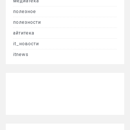
медиатека
полезное
полезности
айтитека
it_новости
itnews