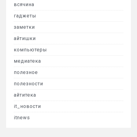
всячина
гаджеты
заметки
айтишки
компьютеры
медиатека
полезное
полезности
айтитека
it_новости
itnews