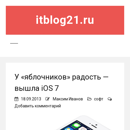
itblog21.ru
У «яблочников» радость —
вышла iOS 7
18.09.2013
Максим Иванов
софт
on
Добавить комментарий
У
«яблочников»
радость
—