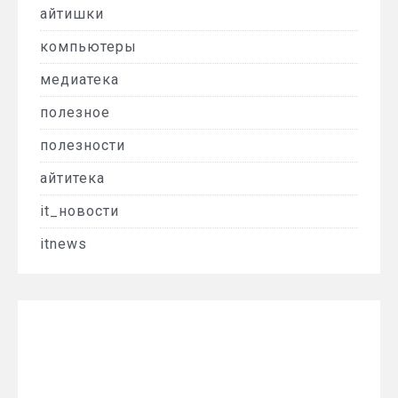
айтишки
компьютеры
медиатека
полезное
полезности
айтитека
it_новости
itnews