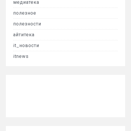
медиатека
полезное
полезности
айтитека
it_новости
itnews