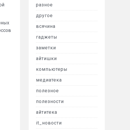
ой
разное
другое
зных
всячина
ессов
гаджеты
заметки
айтишки
компьютеры
медиатека
полезное
полезности
айтитека
it_новости