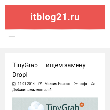
itblog21.ru
TinyGrab — ищем замену
Dropl
11.01.2014
Максим Иванов
софт
on
Добавить комментарий
TinyGrab
—
ищем
замену