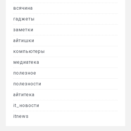
всячина
гаджеты
заметки
айтишки
компьютеры
медиатека
полезное
полезности
айтитека
it_новости
itnews