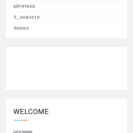
айтитека
it_новости
itnews
WELCOME
реклама