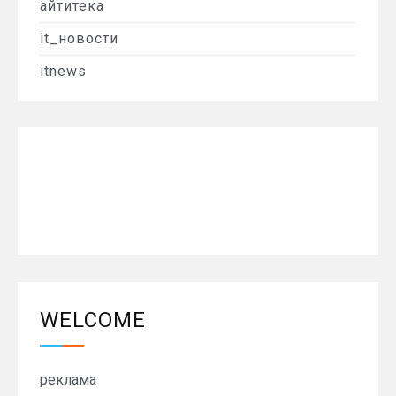
айтитека
it_новости
itnews
WELCOME
реклама