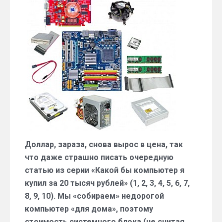
блок
за
20
тыс.
руб.
(середина
июня
2015)
Доллар, зараза, снова вырос в цена, так
что даже страшно писать очередную
статью из серии «Какой бы компьютер я
купил за 20 тысяч рублей» (1, 2, 3, 4, 5, 6, 7,
8, 9, 10). Мы «собираем» недорогой
компьютер «для дома», поэтому
стоимость системного блока (не считая