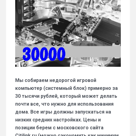
системный
блок
за
30
тыс.
руб.
(конец
сентября
2016)
Мы собираем недорогой игровой
компьютер (системный блок) примерно за
30 тысячи рублей, который может делать
почти все, что нужно для использования
дома. Все игры должны запускаться на
низких средних настройках. Цены и
позиции берем с московского сайта
Citilink.ru (можно сэкономить как минимум