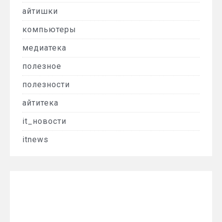
айтишки
компьютеры
медиатека
полезное
полезности
айтитека
it_новости
itnews