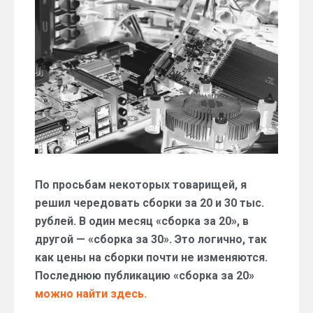
системный
блок
за
30
тыс.
руб.
(конец
июля
2016)
По просьбам некоторых товарищей, я
решил чередовать сборки за 20 и 30 тыс.
рублей. В один месяц «сборка за 20», в
другой — «сборка за 30». Это логично, так
как цены на сборки почти не изменяются.
Последнюю публикацию «сборка за 20»
можно найти здесь.