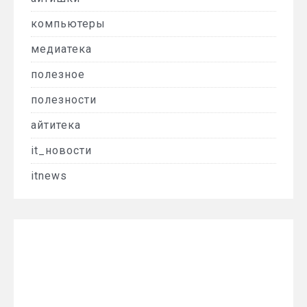
компьютеры
медиатека
полезное
полезности
айтитека
it_новости
itnews