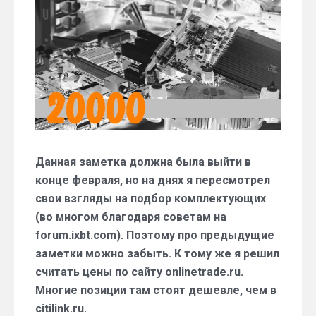
системный
блок
за
20
тыс.
руб.
(начало
февраля
2017)
Данная заметка должна была выйти в
конце февраля, но на днях я пересмотрел
свои взгляды на подбор комплектующих
(во многом благодаря советам на
forum.ixbt.com). Поэтому про предыдущие
заметки можно забыть. К тому же я решил
считать цены по сайту onlinetrade.ru.
Многие позиции там стоят дешевле, чем в
citilink.ru.