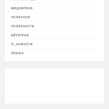
медиатека
полезное
полезности
айтитека
it_новости
itnews