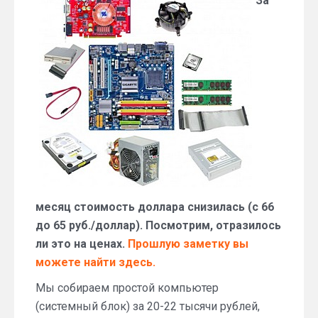
За
дешевый
системный
блок
за
20
тыс.
руб.
(конец
июня
2016)
месяц стоимость доллара снизилась (с 66
до 65 руб./доллар). Посмотрим, отразилось
ли это на ценах.
Прошлую заметку вы
можете найти здесь.
Мы собираем простой компьютер
(системный блок) за 20-22 тысячи рублей,