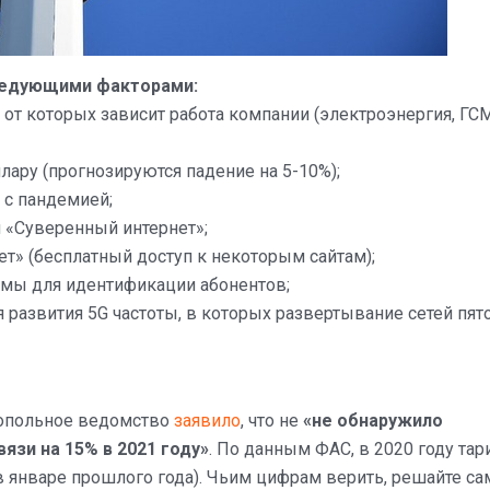
ледующими факторами:
 от которых зависит работа компании (электроэнергия, ГС
лару (прогнозируются падение на 5-10%);
 с пандемией;
 «Суверенный интернет»;
т» (бесплатный доступ к некоторым сайтам);
емы для идентификации абонентов;
 развития 5G частоты, в которых развертывание сетей пят
нопольное ведомство
заявило
, что не
«не обнаружило
вязи на 15% в 2021 году»
. По данным ФАС, в 2020 году та
 в январе прошлого года). Чьим цифрам верить, решайте са