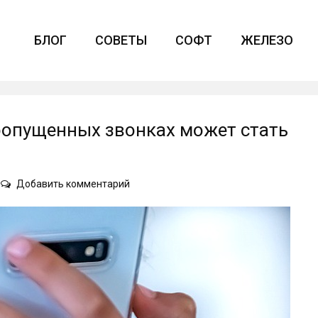
БЛОГ
СОВЕТЫ
СОФТ
ЖЕЛЕЗО
опущенных звонках может стать
on
Добавить комментарий
SMS-
информирование
о
пропущенных
звонках
может
стать
платным