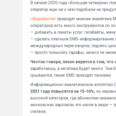
В начале 2020 года «большая четверка» по
оператор еще ни о чем подобном не предуп
«Ведомости»
приводят мнение аналитика Mo
операторов есть много инструментов по п
— добавить в пакеты услуг гигабайты, мин
— сделать платным SMS-информирование о
международных переговоров; поднять цены
— просто повысить тарифы, ничего не меняя
Честно говоря, плохо верится в том, чт
заработаешь, а негатива будет много. Тем б
срываются, такие SMS приходят пачками.
Информационно-аналитическое агентство C
2021 году повысятся на 15-16%,
но неравн
высокой категории, где абонентам неважно,
московских зарплатах это капля в море —
степени.