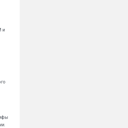
М и
ого
рифы
ми.