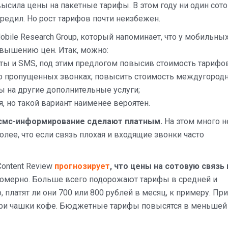
высила цены на пакетные тарифы. В этом году ни один сот
редил. Но рост тарифов почти неизбежен.
bile Research Group, который напоминает, что у мобильны
овышению цен. Итак, можно:
уты и SMS, под этим предлогом повысив стоимость тарифов
 пропущенных звонках; повысить стоимость междугород
 на другие дополнительные услуги;
, но такой вариант наименее вероятен.
о смс-информирование сделают платным.
На этом много н
олее, что если связь плохая и входящие звонки часто
ontent Review
прогнозирует
, что цены на сотовую связь 
омерно. Больше всего подорожают тарифы в средней и
 платят ли они 700 или 800 рублей в месяц, к примеру. При
 три чашки кофе. Бюджетные тарифы повысятся в меньшей