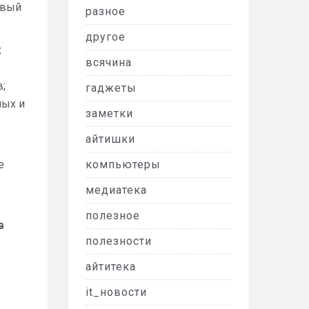
овый
разное
другое
х
всячина
;
гаджеты
ных и
заметки
айтишки
е
компьютеры
медиатека
полезное
в
полезности
айтитека
it_новости