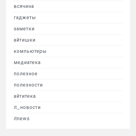
всячина
гаджеты
заметки
айтишки
компьютеры
медиатека
полезное
полезности
айтитека
it_новости
itnews