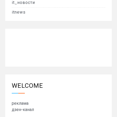
it_новости
itnews
WELCOME
реклама
дзен-канал