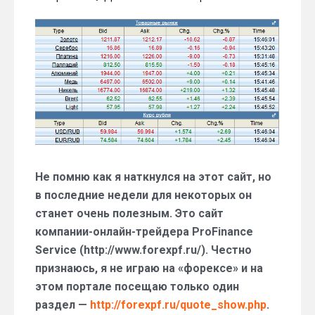
Самый
актуальный
сайт:
котировки
валют,
стоимость
нефти,
металлов
в
онлайн-
режиме
Не помню как я наткнулся на этот сайт, но
в последние недели для некоторых он
станет очень полезным. Это сайт
компании-онлайн-трейдера ProFinance
Service (http://www.forexpf.ru/). Честно
признаюсь, я не играю на «форексе» и на
этом портале посещаю только один
раздел —
http://forexpf.ru/quote_show.php
.