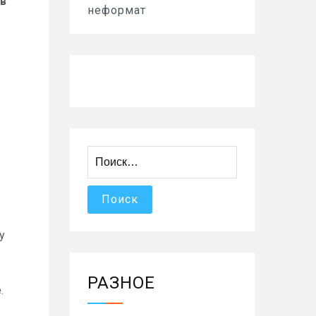
ов
неформат
Найти:
у
РАЗНОЕ
.