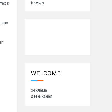
itnews
тах и
можно
er
WELCOME
реклама
дзен-канал