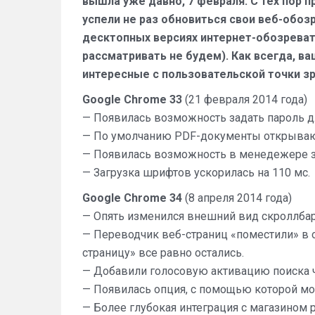
вышла уже давно, 7 февраля. С тех пор 
успели не раз обновиться свои веб-обоз
десктопных версиях интернет-обозревате
рассматривать не будем). Как всегда, 
интересные с пользовательской точки з
Google Chrome 33
(21 февраля 2014 года)
— Появилась возможность задать пароль дл
— По умолчанию PDF-документы открывают
— Появилась возможность в менедежере за
— Загрузка шрифтов ускорилась на 110 мс.
Google Chrome 34
(8 апреля 2014 года)
— Опять изменился внешний вид скроллбаро
— Переводчик веб-страниц «поместили» в 
страницу» все равно остались.
— Добавили голосовую активацию поиска че
— Появилась опция, с помощью которой мо
— Более глубокая интеграция с магазином 