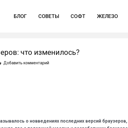
БЛОГ
СОВЕТЫ
СОФТ
ЖЕЛЕЗО
еров: что изменилось?
on
Добавить комментарий
Самые
новые
версии
браузеров:
что
изменилось?
азывалось о новведениях последних версий браузеров,