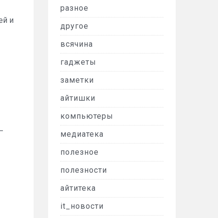
разное
ей и
другое
всячина
гаджеты
заметки
айтишки
компьютеры
—
медиатека
полезное
полезности
айтитека
it_новости