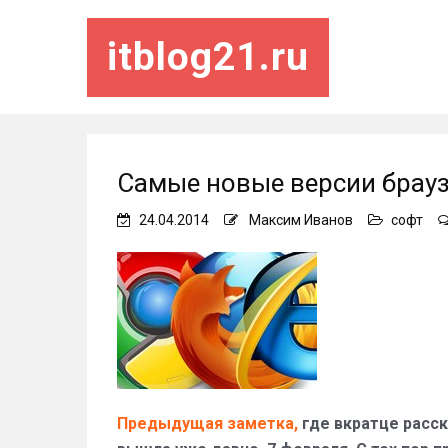
itblog21.ru
Самые новые версии брауз
24.04.2014
Максим Иванов
софт
Предыдущая заметка,
где вкратце расск