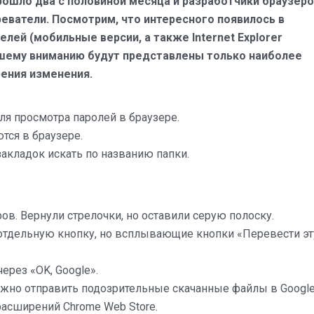
прошло два с половиной месяца и разработчики браузер
реватели. Посмотрим, что интересного появилось в
лей (мобильные версии, а также Internet Explorer
вашему вниманию будут представлены только наиболее
рения изменения.
я просмотра паролей в браузере.
ся в браузере.
кладок искать по названию папки.
в. Вернули стрелочки, но оставили серую полоску.
отдельную кнопку, но всплывающие кнопки «Перевести эт
рез «OK, Google».
жно отправить подозрительные скачанные файлы в Google
расширений Chrome Web Store.