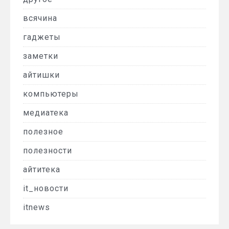
всячина
гаджеты
заметки
айтишки
компьютеры
медиатека
полезное
полезности
айтитека
it_новости
itnews