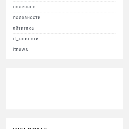
полезное
полезности
айтитека
it_новости
itnews