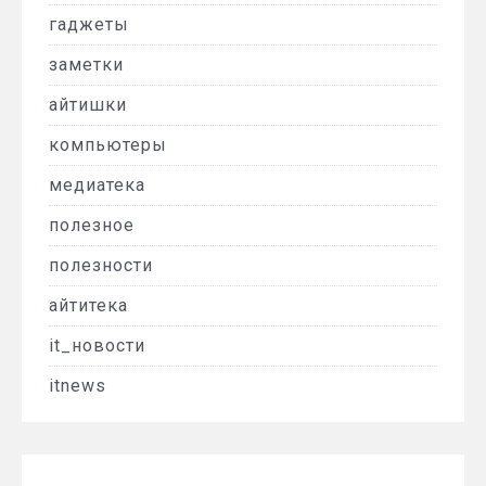
гаджеты
заметки
айтишки
компьютеры
медиатека
полезное
полезности
айтитека
it_новости
itnews