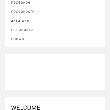
полезное
полезности
айтитека
it_новости
itnews
WELCOME