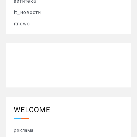
айтитека
it_новости
itnews
WELCOME
реклама