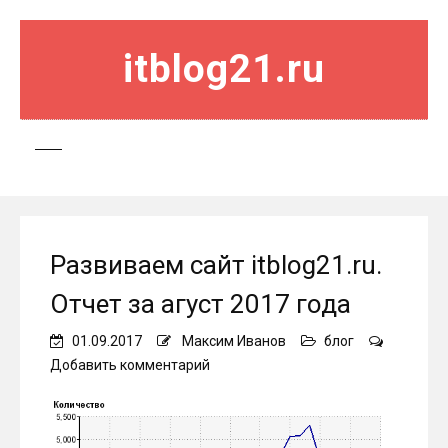
itblog21.ru
Развиваем сайт itblog21.ru.
Отчет за агуст 2017 года
01.09.2017
Максим Иванов
блог
on
Добавить комментарий
Развиваем
сайт
itblog21.ru.
Отчет