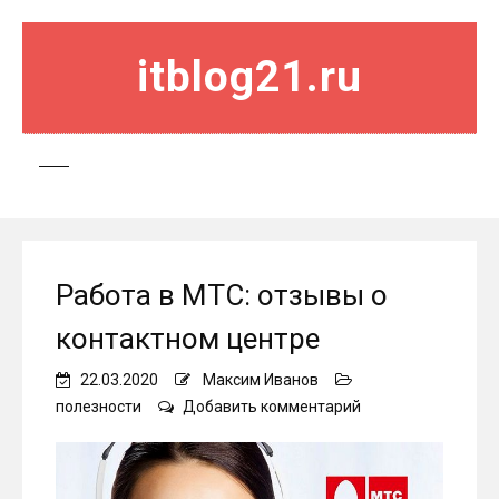
itblog21.ru
Работа в МТС: отзывы о
контактном центре
22.03.2020
Максим Иванов
on
полезности
Добавить комментарий
Работа
в
МТС:
отзывы