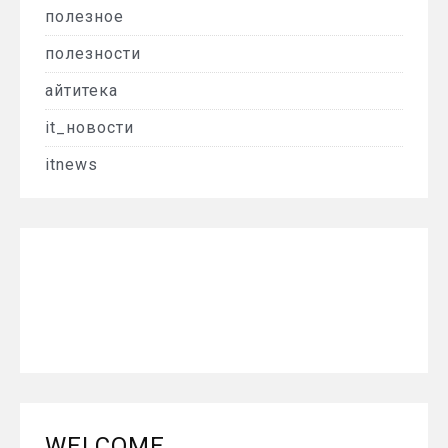
полезное
полезности
айтитека
it_новости
itnews
WELCOME