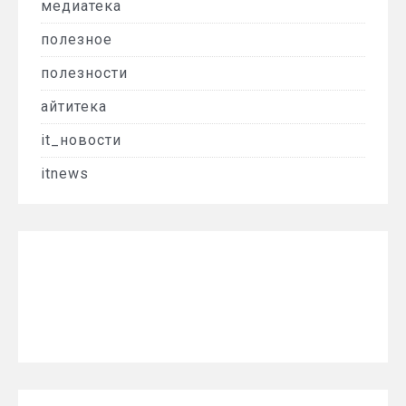
медиатека
полезное
полезности
айтитека
it_новости
itnews