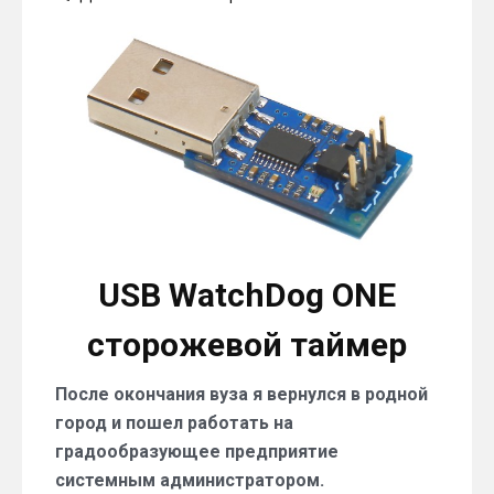
Проблема
зависания
компьютера
решена!
USB
WatchDog
ONE
сторожевой
таймер
USB WatchDog ONE
сторожевой таймер
После окончания вуза я вернулся в родной
город и пошел работать на
градообразующее предприятие
системным администратором.