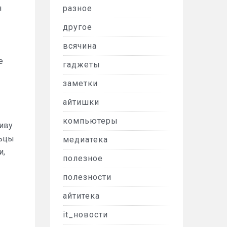
я
разное
другое
всячина
е
гаджеты
заметки
айтишки
компьютеры
иву
льцы
медиатека
и,
полезное
полезности
айтитека
it_новости