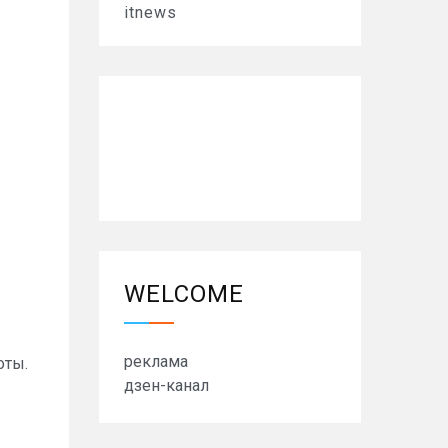
itnews
WELCOME
реклама
оты.
дзен-канал