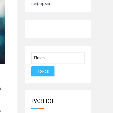
неформат
Найти:
в
РАЗНОЕ
/
.
о