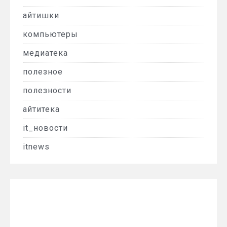
айтишки
компьютеры
медиатека
полезное
полезности
айтитека
it_новости
itnews