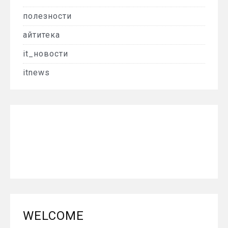
полезности
айтитека
it_новости
itnews
WELCOME